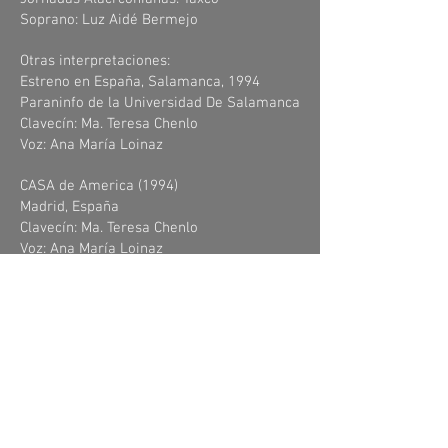
Soprano: Luz Aidé Bermejo
Otras interpretaciones:
Estreno en España, Salamanca, 1994
Paraninfo de la Universidad De Salamanca
Clavecín: Ma. Teresa Chenlo
Voz: Ana María Loinaz
CASA de America (1994)
Madrid, España
Clavecín: Ma. Teresa Chenlo
Voz: Ana María Loinaz
Cantata del Tequila
Estreno mudial.
Encargo del Festival del
Centro Histórico,1998
Obra coral basada en el poema de Alvaro
Mutis
Para coro mixto, 2 sopranos, solistas y
ensamble
Dir. Horacio Franco