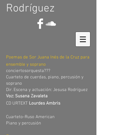
Rodríguez
Poemas de Sor Juana Inés de la Cruz para
ensemble y soprano
conciertosorquesta???
Cuarteto de cuerdas, piano, percusión y
soprano
Dir. Escena y actuación: Jesusa Rodríguez
Voz: Susana Zavaleta
CD URTEXT
Lourdes Ambris
Cuarteto-Ruso American
Piano y percusión